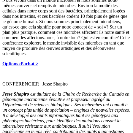
Nous vivons dans un monde microbien et nous sommes nous-
mêmes couverts et remplis de microbes. Environ la moitié des
cellules dans notre corps sont des bactéries, principalement logées
dans nos intestins, et ces bactéries codent 10 fois plus de gènes que
le génome humain. Si nous sommes principalement microbiens,
qu’est-ce que cela signifie pour notre concept de « soi »? Sur un
plan plus pratique, comment ces microbes affectent-ils notre santé et
comment les affectons-nous, à notre tour? Qui est en contrôle? Cette
conférence explorera le monde invisible des microbes en tant que
moyen de produire des œuvres artistiques et des découvertes
scientifiques.
Options d’achat >
CONFÉRENCIER | Jesse Shapiro
Jesse Shapiro
est titulaire de la Chaire de Recherche du Canada en
génomique microbienne évolutive et professeur agrégé au
Département de sciences biologiques. Ses recherches ont conduit à
un concept plus unifié de spéciation – origines de nouvelles espèces.
Il a développé des outils informatiques liant les génotypes aux
phénotypes bactériens, pour identifier des mutations causant la
tuberculose résistante aux antibiotiques. Il suit l’évolution
bactérienne en temps réel, contribuant à des outils diagnostiques