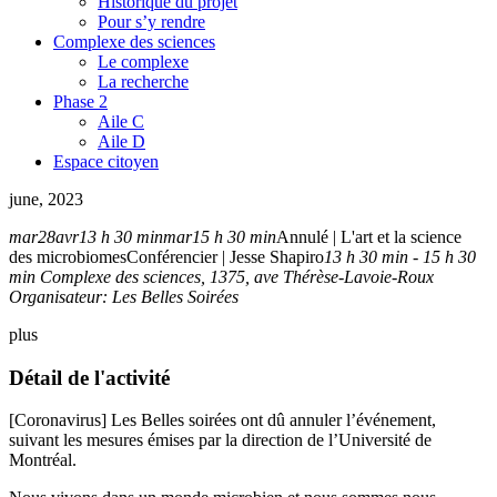
Historique du projet
Pour s’y rendre
Complexe des sciences
Le complexe
La recherche
Phase 2
Aile C
Aile D
Espace citoyen
june, 2023
mar
28
avr
13 h 30 min
mar
15 h 30 min
Annulé | L'art et la science
des microbiomes
Conférencier | Jesse Shapiro
13 h 30 min - 15 h 30
min
Complexe des sciences
, 1375, ave Thérèse-Lavoie-Roux
Organisateur:
Les Belles Soirées
plus
Détail de l'activité
[Coronavirus] Les Belles soirées ont dû annuler l’événement,
suivant les mesures émises par la direction de l’Université de
Montréal.