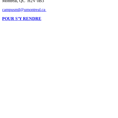
Montréal, QC H2V 0B3
campusmil@umontreal.ca
POUR S’Y RENDRE
Montréalaise par ses racines, internationale par vocation, l’Université de
Montréal compte parmi les grandes universités de recherche dans le monde.
2900, boul. Édouard-Montpetit
Montréal (Québec) H3T 1J4
CANADA