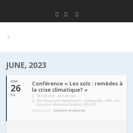
JUNE, 2023
MAR
Conférence « Les sols : remèdes à
26
la crise climatique? »
JUL
18 h 00 min - 22 h 00 min
Site des projets éphémères - Campus MIL
, 6700, rue
Durocher Montréal (Québec) H2V 3Z3
Organisateur:
Université de Montréal