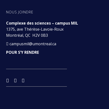
18 h – 19 h : Exposition photos et nourriture ($)
NOUS JOINDRE
19 h à 20 h : Conférence
Complexe des sciences – campus MIL
Visitez la page de l’événement Facebook pour
1375, ave Thérèse-Lavoie-Roux
confirmer votre présence >
Montréal, QC H2V 0B3
campusmil@umontreal.ca
POUR S’Y RENDRE