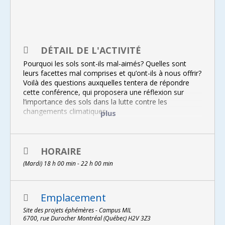
DÉTAIL DE L'ACTIVITÉ
Pourquoi les sols sont-ils mal-aimés? Quelles sont
leurs facettes mal comprises et qu’ont-ils à nous offrir?
Voilà des questions auxquelles tentera de répondre
cette conférence, qui proposera une réflexion sur
l’importance des sols dans la lutte contre les
changements climatiques.
plus
Avec le public, les conférenciers envisageront des
actions citoyennes concrètes pour contribuer à la
protection des sols, à leur rendement et à leur
HORAIRE
intégration dans l’écosystème urbain.
(Mardi) 18 h 00 min - 22 h 00 min
La conférence se déroulera sur le site des Projets
éphémères. La place commune, café solidaire qui a
pignon sur rue dans le quartier Parc-Extension, sera
Emplacement
sur les lieux pour offrir des mets cuisinés localement
($) avec des ingrédients cultivés sur le site des Projets
Site des projets éphémères - Campus MIL
6700, rue Durocher Montréal (Québec) H2V 3Z3
éphémères. L’exposition de photographies
Quand la