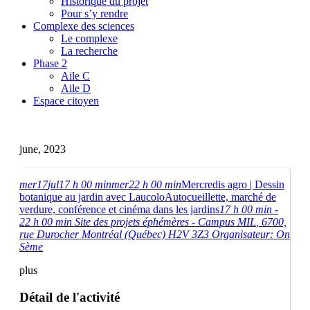
Historique du projet
Pour s’y rendre
Complexe des sciences
Le complexe
La recherche
Phase 2
Aile C
Aile D
Espace citoyen
june, 2023
mer
17
jul
17 h 00 min
mer
22 h 00 min
Mercredis agro | Dessin
botanique au jardin avec Laucolo
Autocueillette, marché de
verdure, conférence et cinéma dans les jardins
17 h 00 min -
22 h 00 min
Site des projets éphémères - Campus MIL
, 6700,
rue Durocher Montréal (Québec) H2V 3Z3
Organisateur:
On
Sème
plus
Détail de l'activité