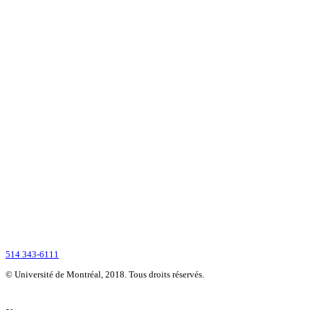
Montréalaise par ses racines, internationale par vocation, l’Université de
Montréal compte parmi les grandes universités de recherche dans le monde.
2900, boul. Édouard-Montpetit
Montréal (Québec) H3T 1J4
CANADA
514 343-6111
© Université de Montréal, 2018. Tous droits réservés.