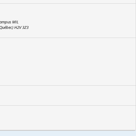
engrais et en eau? Quand et comment faire les récoltes? Bref,
la terre à la table
.
 Campus MIL
(Québec) H2V 3Z3
incontournable de l’alimentation humaine. Transformée en usine,
 de cette tomate que tout le monde consomme, il fallait une
agro-industriel qui s’avère être aux origines de la globalisation.