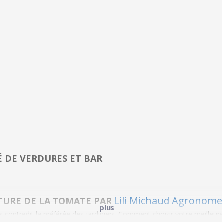
É DE VERDURES ET BAR
Lili Michaud Agronome
ULTURE DE LA TOMATE PAR
plus
ns contredit la préférée des jardiniers. Comment choisir votre meilleur