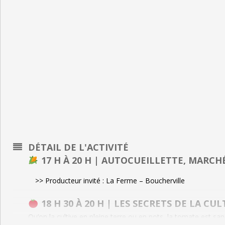
DÉTAIL DE L'ACTIVITÉ
17 H À 20 H | AUTOCUEILLETTE, MARCH
>> Producteur invité : La Ferme – Boucherville
18 H 30 À 20 H | LES SECRETS DE LA C
Qu’on la cultive en pleine terre ou en pots, la tomate est sa