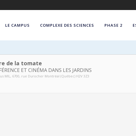
LE CAMPUS
COMPLEXE DES SCIENCES
PHASE 2
E
ure de la tomate
ÉRENCE ET CINÉMA DANS LES JARDINS
us MIL
, 6700, rue Durocher Montréal (Québec) H2V 3Z3