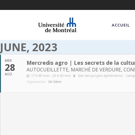
ACCUEIL
JUNE, 2023
MER
Mercredis agro | Les secrets de la cult
28
AUTOCUEILLETTE, MARCHÉ DE VERDURE, CONF
AOÛ
17 h 00 min - 22 h 00 min
Site des projets éphémères - Camp
Organisateur:
On Sème