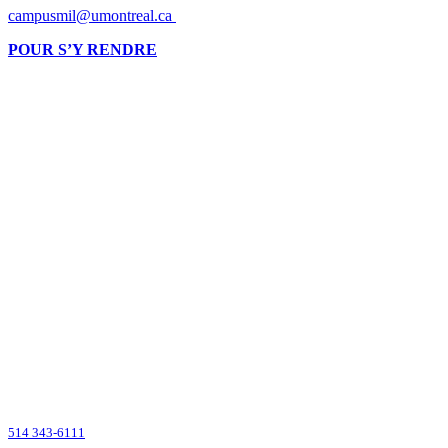
campusmil@umontreal.ca
POUR S’Y RENDRE
Montréalaise par ses racines, internationale par vocation, l’Université de
Montréal compte parmi les grandes universités de recherche dans le monde.
2900, boul. Édouard-Montpetit
Montréal (Québec) H3T 1J4
CANADA
514 343-6111