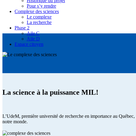
Historique du projet
Pour s’y rendre
Complexe des sciences
Le complexe
La recherche
Phase 2
Aile C
Aile D
Espace citoyen
La science à la puissance MIL!
L’UdeM, première université de recherche en importance au Québec, s’e
notre monde.