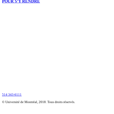
POUR S’Y RENDRE
Montréalaise par ses racines, internationale par vocation, l’Université de Montré
2900, boul. Édouard-Montpetit
Montréal (Québec) H3T 1J4
CANADA
514 343-6111
© Université de Montréal, 2018. Tous droits réservés.