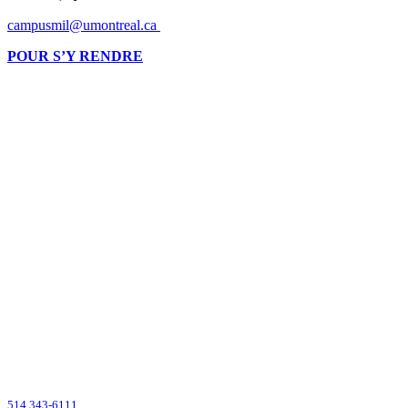
campusmil@umontreal.ca
POUR S’Y RENDRE
Montréalaise par ses racines, internationale par vocation, l’Université de
Montréal compte parmi les grandes universités de recherche dans le monde.
2900, boul. Édouard-Montpetit
Montréal (Québec) H3T 1J4
CANADA
514 343-6111