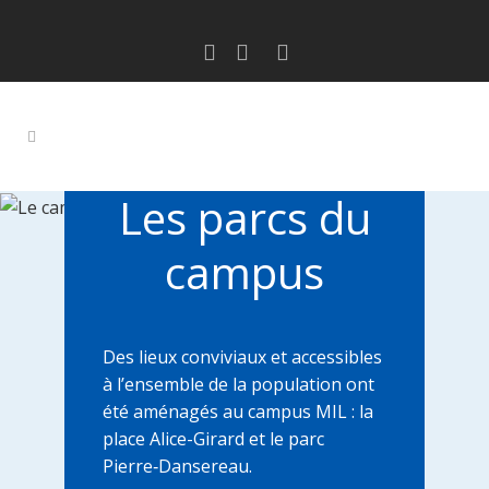
Les parcs du
campus
Des lieux conviviaux et accessibles
à l’ensemble de la population ont
été aménagés au campus MIL : la
place Alice-Girard et le parc
Pierre‑Dansereau.