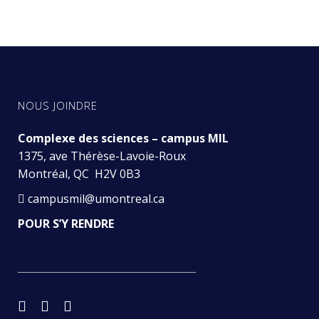
l’un des pères de l’écologie
NOUS JOINDRE
Complexe des sciences – campus MIL
1375, ave Thérèse-Lavoie-Roux
Montréal, QC H2V 0B3
campusmil@umontreal.ca
POUR S’Y RENDRE