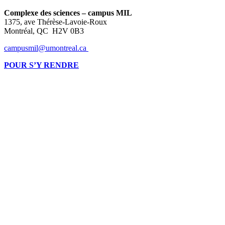
Complexe des sciences – campus MIL
1375, ave Thérèse-Lavoie-Roux
Montréal, QC H2V 0B3
campusmil@umontreal.ca
POUR S’Y RENDRE
Montréalaise par ses racines, internationale par vocation, l’Université de
Montréal compte parmi les grandes universités de recherche dans le monde.