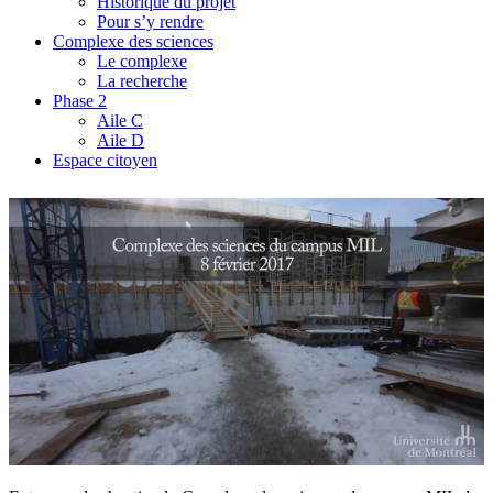
Historique du projet
Pour s’y rendre
Complexe des sciences
Le complexe
La recherche
Phase 2
Aile C
Aile D
Espace citoyen