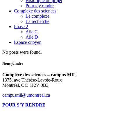
Historique du projet
Pour s’y rendre
Complexe des sciences
Le complexe
La recherche
Phase 2
Aile C
Aile D
Espace citoyen
No posts were found.
Nous joindre
Complexe des sciences – campus MIL
1375, ave Thérèse-Lavoie-Roux
Montréal, QC H2V 0B3
campusmil@umontreal.ca
POUR S’Y RENDRE