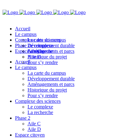
Accueil
Le campus
Complexe des sciences
La carte du campus
Phase 2
Développement durable
Le complexe
Espace citoyen
Aménagements et parcs
La recherche
Aile C
Historique du projet
Aile D
Accueil
Pour s’y rendre
Le campus
La carte du campus
Développement durable
Aménagements et parcs
Historique du projet
Pour s’y rendre
Complexe des sciences
Le complexe
La recherche
Phase 2
Aile C
Aile D
Espace citoyen