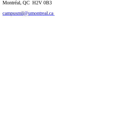
Montréal, QC H2V 0B3
campusmil@umontreal.ca
POUR S’Y RENDRE
Montréalaise par ses racines, internationale par vocation, l’Université de
Montréal compte parmi les grandes universités de recherche dans le monde.
2900, boul. Édouard-Montpetit
Montréal (Québec) H3T 1J4
CANADA