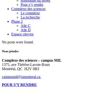
Historique du projet
Pour s’y rendre
Complexe des sciences
Le complexe
La recherche
Phase 2
Aile C
Aile D
Espace citoyen
No posts were found.
Nous joindre
Complexe des sciences – campus MIL
1375, ave Thérèse-Lavoie-Roux
Montréal, QC H2V 0B3
campusmil@umontreal.ca
POUR S’Y RENDRE