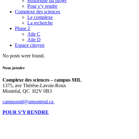
Historique du projet
Pour s’y rendre
Complexe des sciences
Le complexe
La recherche
Phase 2
Aile C
Aile D
Espace citoyen
No posts were found.
Nous joindre
Complexe des sciences – campus MIL
1375, ave Thérèse-Lavoie-Roux
Montréal, QC H2V 0B3
campusmil@umontreal.ca
POUR S’Y RENDRE