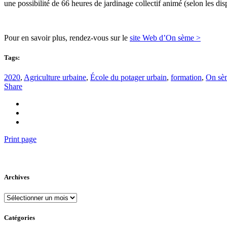
une possibilité de 66 heures de jardinage collectif animé (selon les di
Pour en savoir plus, rendez-vous sur le
site Web d’On sème >
Tags:
2020
,
Agriculture urbaine
,
École du potager urbain
,
formation
,
On sè
Share
Print page
Archives
Archives
Catégories