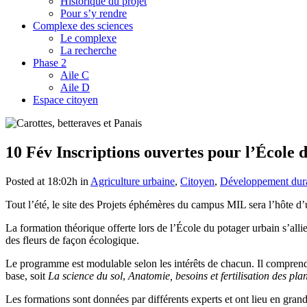
Historique du projet
Pour s’y rendre
Complexe des sciences
Le complexe
La recherche
Phase 2
Aile C
Aile D
Espace citoyen
10 Fév
Inscriptions ouvertes pour l’École 
Posted at 18:02h
in
Agriculture urbaine
,
Citoyen
,
Développement dur
Tout l’été, le site des Projets éphémères du campus MIL sera l’hôte d
La formation théorique offerte lors de l’École du potager urbain s’alli
des fleurs de façon écologique.
Le programme est modulable selon les intérêts de chacun. Il comprend 
base, soit
La science du sol
,
Anatomie, besoins et fertilisation des pla
Les formations sont données par différents experts et ont lieu en gran