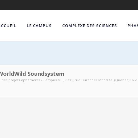
ACCUEIL
LE CAMPUS
COMPLEXE DES SCIENCES
PHAS
 WorldWild Soundsystem
e des projets éphémères - Campus MIL
, 6700, rue Durocher Montréal (Québec) H2V