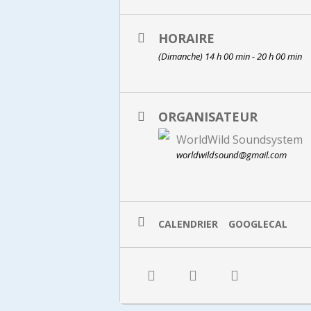
Vous pourrez suivre la programmatio
HORAIRE
(Dimanche) 14 h 00 min - 20 h 00 min
Qu’est-ce que le concept du Wo
Le Sound System est une construction
passion et dévotion. On souhaite fai
cela aux sons de la musique Afro-T
ORGANISATEUR
WorldWild Soundsystem
worldwildsound@gmail.com
CALENDRIER
GOOGLECAL