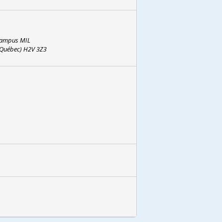
ement
.
 Campus MIL
(Québec) H2V 3Z3
tion de vinyles a été amassée avec
nité et de mieux vivre ensemble. Et tout