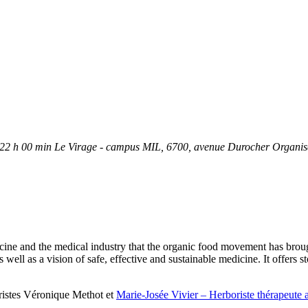
 22 h 00 min
Le Virage - campus MIL
, 6700, avenue Durocher
Organis
ine and the medical industry that the organic food movement has brough
s well as a vision of safe, effective and sustainable medicine. It offers
boristes Véronique Methot et
Marie-Josée Vivier – Herboriste thérapeute 