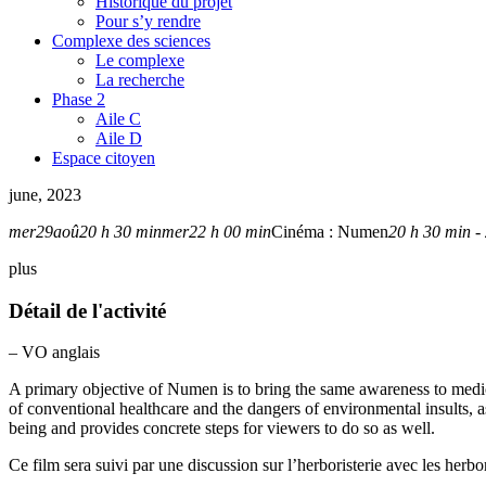
Historique du projet
Pour s’y rendre
Complexe des sciences
Le complexe
La recherche
Phase 2
Aile C
Aile D
Espace citoyen
june, 2023
mer
29
aoû
20 h 30 min
mer
22 h 00 min
Cinéma : Numen
20 h 30 min -
plus
Détail de l'activité
– VO anglais
A primary objective of Numen is to bring the same awareness to medic
of conventional healthcare and the dangers of environmental insults, a
being and provides concrete steps for viewers to do so as well.
Ce film sera suivi par une discussion sur l’herboristerie avec les her