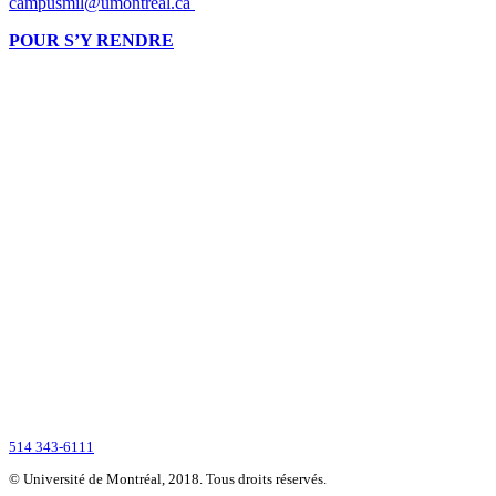
campusmil@umontreal.ca
POUR S’Y RENDRE
Montréalaise par ses racines, internationale par vocation, l’Université de Montré
2900, boul. Édouard-Montpetit
Montréal (Québec) H3T 1J4
CANADA
514 343-6111
© Université de Montréal, 2018. Tous droits réservés.