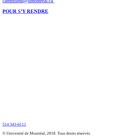
campusmil@umontreal.ca
POUR S’Y RENDRE
Montréalaise par ses racines, internationale par vocation, l’Université de Montré
2900, boul. Édouard-Montpetit
Montréal (Québec) H3T 1J4
CANADA
514 343-6111
© Université de Montréal, 2018. Tous droits réservés.