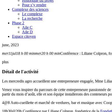
Historique du projet
Pour s’y rendre
Complexe des sciences
Le complexe
La recherche
Phase 2
Aile C
Aile D
Espace citoyen
june, 2023
mer
11
jul
18 h 00 min
mer
20 h 00 min
Conférence : Liliane Colpron, fo
plus
Détail de l'activité
Les mercredis agro accueillent une entrepreneure engagée, Mme Lilia
Venez vous inspirer du parcours de cette entrepreneure passionnée de
partir du mois d’août, elle et son équipe installerons des conteneurs 
4@8 Auto-cueillette et marché de verdures, bar et musique avec Coo
18h30@20h Conférence par Liliane Colpron, fondatrice de la
Fondat