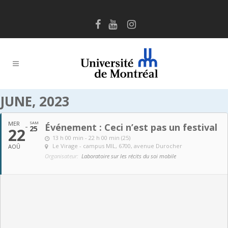
JUNE, 2023
MER
SAM
Événement : Ceci n’est pas un festival
25
22
13 h 00 min - 22 h 00 min (25)
Le Virage - campus MIL
, 6700, avenue Durocher
AOÛ
Organisateur:
Laboratoire sur les récits du soi mobile