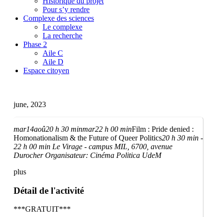
Historique du projet
Pour s’y rendre
Complexe des sciences
Le complexe
La recherche
Phase 2
Aile C
Aile D
Espace citoyen
june, 2023
mar
14
aoû
20 h 30 min
mar
22 h 00 min
Film : Pride denied :
Homonationalism & the Future of Queer Politics
20 h 30 min -
22 h 00 min
Le Virage - campus MIL
, 6700, avenue
Durocher
Organisateur:
Cinéma Politica UdeM
plus
Détail de l'activité
***GRATUIT***