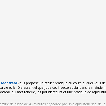
l Montréal
vous propose un atelier pratique au cours duquel vous dé
e sa vie et le rôle essentiel que joue cet insecte social dans le maintien
réal, qui met l’abeille, les pollinisateurs et une pratique de l’apicul
ture de ruche de 45 minutes encadrée par un.e apiculteur.rice. de la