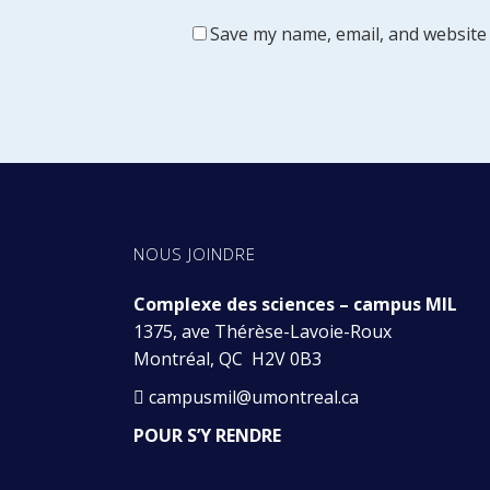
Save my name, email, and website 
NOUS JOINDRE
Complexe des sciences – campus MIL
1375, ave Thérèse-Lavoie-Roux
Montréal, QC H2V 0B3
campusmil@umontreal.ca
POUR S’Y RENDRE