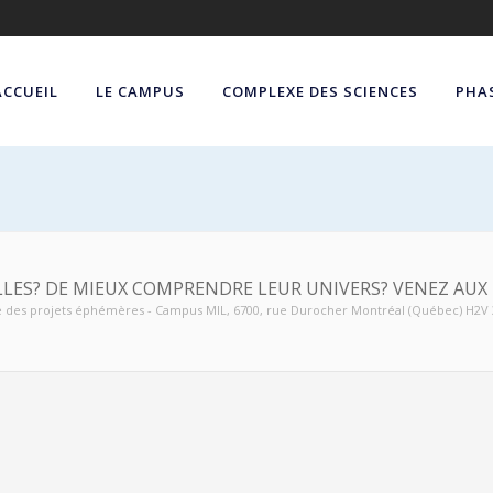
ACCUEIL
LE CAMPUS
COMPLEXE DES SCIENCES
PHAS
ILLES? DE MIEUX COMPRENDRE LEUR UNIVERS? VENEZ AUX 
e des projets éphémères - Campus MIL
, 6700, rue Durocher Montréal (Québec) H2V