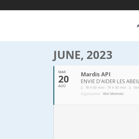
JUNE, 2023
MAR
Mardis API
20
ENVIE D'AIDER LES ABE
AOÛ
18 h 00 min - 19 h 30 min
Sit
Organisateur:
Miel Montréal