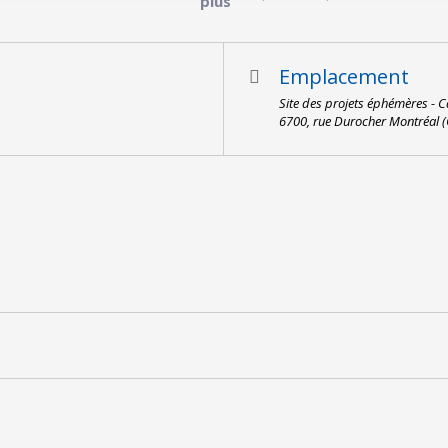
plus
$ (+tx) — régulier : 15$ (+tx)
Emplacement
Site des projets éphémères -
6700, rue Durocher Montréal 