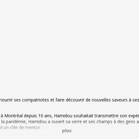
, nourrir ses compatriotes et faire découvrir de nouvelles saveurs à ses
à Montréal depuis 10 ans, Hamidou souhaitait transmettre son expér
la pandémie, Hamidou a ouvert sa serre et ses champs à des gens avi
nd un rôle de mentor.
plus
 mentorées, mais est parmi les premières à s’être portée volontaire p