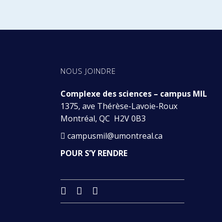
NOUS JOINDRE
Complexe des sciences – campus MIL
Pour respecter les mesures émises
1375, ave Thérèse-Lavoie-Roux
éphémères auront lieu en ligne po
Montréal, QC H2V 0B3
campusmil@umontreal.ca
POUR S’Y RENDRE