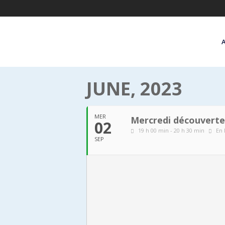
JUNE, 2023
MER
Mercredi découvertes
02
19 h 00 min - 20 h 30 min
En 
SEP