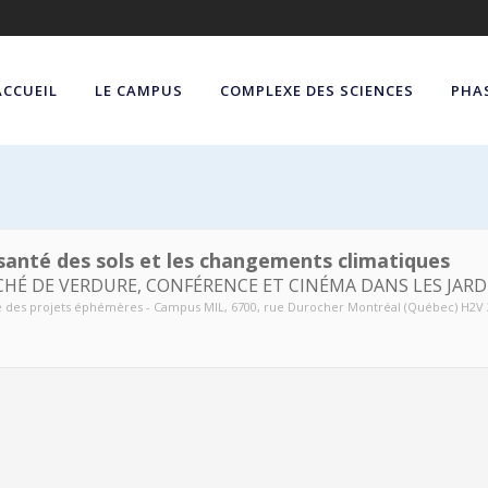
ACCUEIL
LE CAMPUS
COMPLEXE DES SCIENCES
PHAS
santé des sols et les changements climatiques
HÉ DE VERDURE, CONFÉRENCE ET CINÉMA DANS LES JARD
e des projets éphémères - Campus MIL
, 6700, rue Durocher Montréal (Québec) H2V