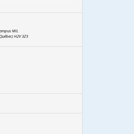
 actuel, afin de dessiner un portrait
s pratiques culturales régénératrices
 Campus MIL
ion des sols, de l’innovation sociale et
(Québec) H2V 3Z3
hose
nts profonds : la perte d’un monde et
ue le monde entier.