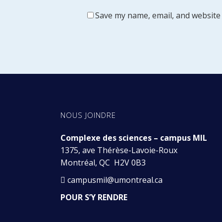
Save my name, email, and website 
NOUS JOINDRE
Complexe des sciences – campus MIL
1375, ave Thérèse-Lavoie-Roux
Montréal, QC H2V 0B3
campusmil@umontreal.ca
POUR S’Y RENDRE