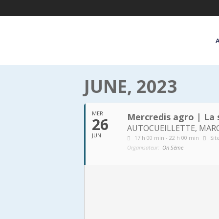
JUNE, 2023
MER
Mercredis agro | La 
26
AUTOCUEILLETTE, MARC
JUN
17 h 00 min - 22 h 00 min
Sit
Organisateur:
On Sème