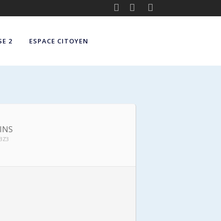
E 2
ESPACE CITOYEN
INS
 3Z3