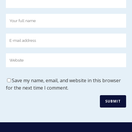
DÈS 17 H
PIQUE-NIQUE CITOYEN
Des restaurateurs locaux seront sur place pour vous
servir de la nourriture et des rafraîchissements à prix
abordable. Des tables de pique-nique seront
également disponibles si vous souhaitez apporter
votre propre repas.
Du maïs sera également offert gratuitement!
20 H
FRESQUE ANIMÉE
Save my name, email, and website in this browser
Le Complexe des sciences s’illuminera dès 20 h grâce
for the next time I comment.
aux étudiants de la Faculté de l’aménagement, en
collaboration avec
Moment Factory,
et avec le soutien
de
Solotech
. Voyez une fresque animée sur le thème
du lien et des connexions. À ne pas manquer!
Confirmez votre présence sur l’événement Facebook >
Pour en apprendre plus sur le projet MIL >