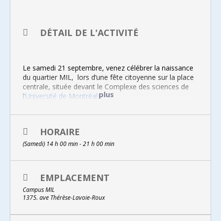
DÉTAIL DE L'ACTIVITÉ
Le samedi 21 septembre, venez célébrer la naissance
du quartier MIL, lors d’une fête citoyenne sur la place
centrale, située devant le Complexe des sciences de
plus
l’
Université de Montréal
.
Au programme lors de cet événement gratuit :
HORAIRE
DE 14 H À 17 H
(Samedi) 14 h 00 min - 21 h 00 min
KIOSQUES D’ORGANISMES LOCAUX,
DE LA VILLE ET DE L’UNIVERSITÉ
DE MONTRÉAL
EMPLACEMENT
Plusieurs partenaires s’allient à l’Université et la Ville de
Campus MIL
Montréal pour vous proposer des activités ludiques.
1375. ave Thérèse-Lavoie-Roux
Venez tester vos connaissances en vous amusant!