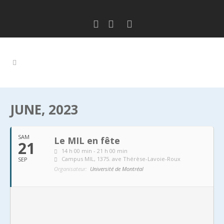
JUNE, 2023
SAM
Le MIL en fête
21
14 h 00 min - 21 h 00 min
Campus MIL
, 1375. ave Thérèse-Lavoie-Roux
SEP
Organisateur:
Université de Montréal