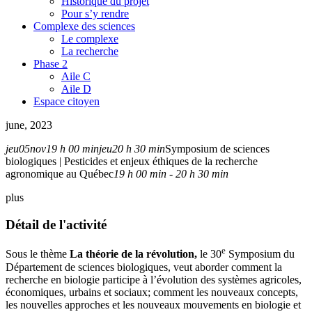
Historique du projet
Pour s’y rendre
Complexe des sciences
Le complexe
La recherche
Phase 2
Aile C
Aile D
Espace citoyen
june, 2023
jeu
05
nov
19 h 00 min
jeu
20 h 30 min
Symposium de sciences
biologiques | Pesticides et enjeux éthiques de la recherche
agronomique au Québec
19 h 00 min - 20 h 30 min
plus
Détail de l'activité
e
Sous le thème
La théorie de la révolution,
le 30
Symposium du
Département de sciences biologiques, veut
aborder comment la
recherche en biologie participe à l’évolution des systèmes agricoles,
économiques, urbains et sociaux; comment les nouveaux concepts,
les nouvelles approches et les nouveaux mouvements en biologie et