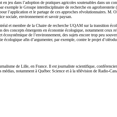
t en jeu dans l’adoption de pratiques agricoles soutenables dans un cont
par exemple le Groupe interdisciplinaire de recherche en agroforesterie 
 pour l’application et le partage de ces approches révolutionnaires. M. O
stice sociale, environnement et savoir paysan.
ntréal et membre de la Chaire de recherche UQAM sur la transition écol
ous des concepts émergents en économie écologique, notamment ceux rel
et écosystémique de l’environnement, des sujets encore trop peu souvent 
mie écologique afin d’argumenter, par exemple, contre le projet d’oléodu
rnalisme de Lille, en France. Il est journaliste scientifique, conférencie
es médias, notamment à Québec Science et à la télévision de Radio-Canada.