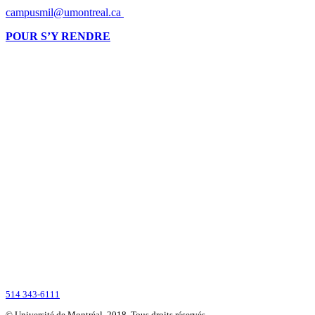
campusmil@umontreal.ca
POUR S’Y RENDRE
Montréalaise par ses racines, internationale par vocation, l’Université de Montré
2900, boul. Édouard-Montpetit
Montréal (Québec) H3T 1J4
CANADA
514 343-6111
© Université de Montréal, 2018. Tous droits réservés.