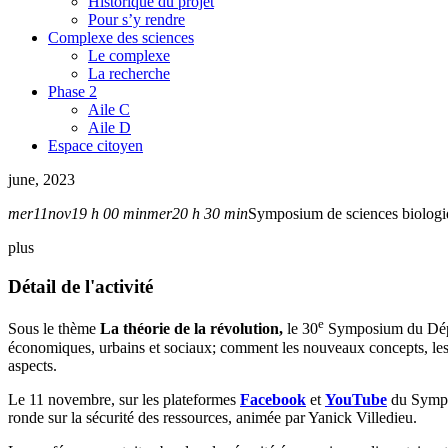
Historique du projet
Pour s’y rendre
Complexe des sciences
Le complexe
La recherche
Phase 2
Aile C
Aile D
Espace citoyen
june, 2023
mer
11
nov
19 h 00 min
mer
20 h 30 min
Symposium de sciences biologiqu
plus
Détail de l'activité
e
Sous le thème
La théorie de la révolution,
le 30
Symposium du Dépa
économiques, urbains et sociaux; comment les nouveaux concepts, les n
aspects.
Le 11 novembre, sur les plateformes
Facebook
et
YouTube
du Sympos
ronde sur la sécurité des ressources, animée par Yanick Villedieu.