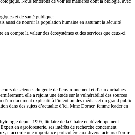
cologique. Nous tenterons de voir les manières dont la biologie, avec
ogiques et de santé publique;
s aussi de nourrir la population humaine en assurant la sécurité
enne en compte la valeur des écosystèmes et des services que ceux-ci
s cours de sciences du génie de l’environnement et d’eaux urbaines.
ernièrement, elle a rejoint une étude sur la vulnérabilité des sources
tion d’un document explicatif à l’intention des médias et du grand public
ation dans des sujets d’actualité d’ici, Mme Dorner, femme leader en
 phytologie depuis 1995, titulaire de la Chaire en développement
xpert en agroforesterie, ses intérêts de recherche concernent
ux, il accorde une importance particulière aux divers facteurs d’ordre