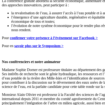
La conférence gratuite abordera la sécurité économique, alimentaire e
des approches innovatrices, peut participer à :
la revalorisation de l’eau, à assurer l’accès à l’eau potable et
l’émergence d’une agriculture durable, regénérative et équitabl
économique de tous et toutes;
l’évolution de notre système économique pour le rendre plus rési
nous rendent.
Pour
confirmer votre présence à l’événement sur Facebook >
Pour en
savoir plus sur le Symposium >
Nos conférenciers et notre animateur
Madame Sophie Dorner est professeure titulaire au département des gén
Ses intérêts de recherche sont le génie hydraulique, les ressources et l
d’eau potable de la rivière des Mille-Isles et l’identification de source
pour contribuer à la discussion sur le déversement des eaux usées de l
science de l’eau, est la parfaite candidate pour cette table ronde sur l
Monsieur Alain Olivier est professeur à la Faculté des sciences de l’a
international depuis 2011 et membre du comité agroforesterie du Cent
principalement l’intégration de l’arbre en milieu agricole, aussi bien