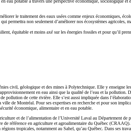
t en eau potable à travers une perspective économique, sociologique et é
 à améliorer le traitement des eaux usées comme enjeux économiques, écol
e qui permettra non seulement d’améliorer nos écosystèmes agricoles, mai
lient, équitable et moins axé sur les énergies fossiles et pour qu’il pr
ies civil, géologique et des mines à Polytechnique. Elle y enseigne le
’approvisionnement en eau ainsi que la qualité de l’eau et la pollution. D
s de pollution de cette rivière. Elle s’est aussi impliquée dans l’élabora
a ville de Montréal. Pour ses expertises en recherche et pour son implic
a sécurité économique, alimentaire et en eau potable.
griculture et de l’alimentation de l’Université Laval au Département de
re de référence en agriculture et agroalimentaire du Québec (CRAAQ). E
 en régions tropicales, notamment au Sahel, qu’au Québec. Dans ses trava