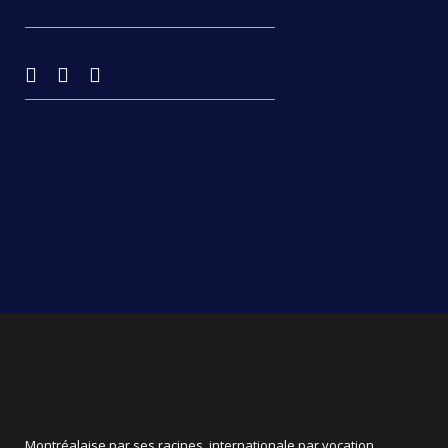
Montréalaise par ses racines, internationale par vocation,