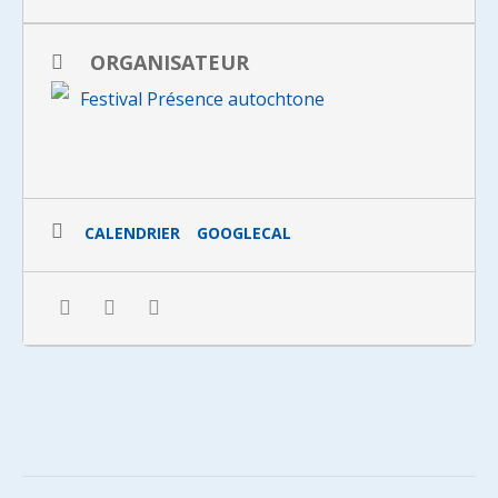
ORGANISATEUR
Pour en savoir plus sur la projection >
Festival Présence autochtone
Au cours de la même séance, vous aurez
l’occasion de voir :
(avec billet seulement)
The Incredible Brown – Rodrick Pocowatchit,
CALENDRIER
GOOGLECAL
v.o anglaise
>
Moi j’ai un ami blanc! 1
et 2 >
Ataatatsiaq (grand-père) >
Hoof Lady >