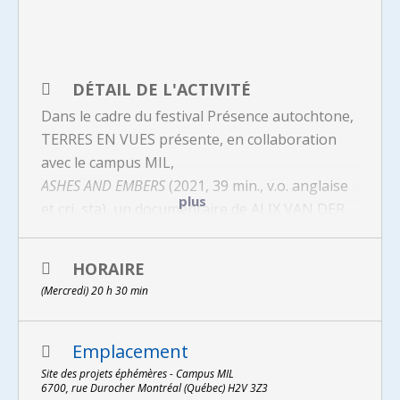
DÉTAIL DE L'ACTIVITÉ
Dans le cadre du festival Présence autochtone,
TERRES EN VUES présente, en collaboration
avec le campus MIL,
ASHES AND EMBERS
(2021, 39 min., v.o. anglaise
plus
et cri, sta), un documentaire de ALIX VAN DER
DONCKT-FERRAND.
R
és
HORAIRE
ervez votre billet (GRATUIT mais
(Mercredi) 20 h 30 min
nécessaire) dès maintenant >
Emplacement
Site des projets éphémères - Campus MIL
6700, rue Durocher Montréal (Québec) H2V 3Z3