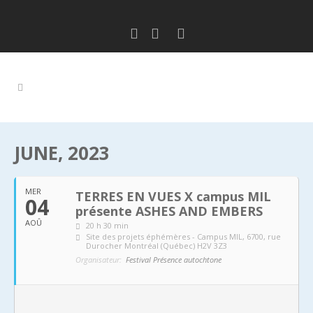
JUNE, 2023
MER
TERRES EN VUES X campus MIL
04
présente ASHES AND EMBERS
AOÛ
20 h 30 min
Site des projets éphémères - Campus MIL
, 6700, rue
Durocher Montréal (Québec) H2V 3Z3
Organisateur:
Festival Présence autochtone