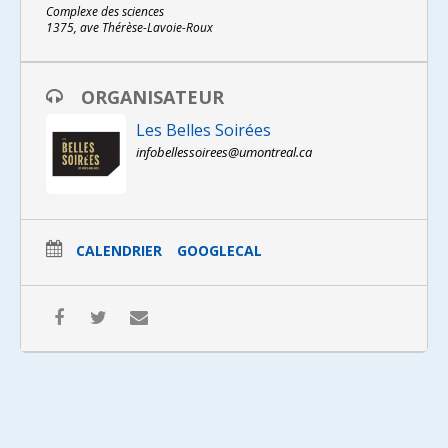
Complexe des sciences
1375, ave Thérèse-Lavoie-Roux
Conférencière | Julie Hlavacek-Larrondo
Julie Hlavacek-Larrondo
ORGANISATEUR
est une experte de renommée
internationale dans l’étude des trous noirs supermassifs.
Les Belles Soirées
Professeure adjointe au Département de physique de
l’Université de Montréal, ses travaux ont eu des
infobellessoirees@umontreal.ca
répercussions majeures pour la compréhension de la
coévolution des galaxies et des trous noirs, mais aussi
des amas de galaxies. Elle est lauréate d’une panoplie
de prix d’excellence en recherche, dont une chaire de
recherche du Canada et, à titre de chercheuse
CALENDRIER
GOOGLECAL
principale, elle s’est vue octroyer du temps d’utilisation
sur les plus grands télescopes du monde à de
nombreuses reprises.