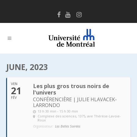
JUNE, 2023
VEN
Les plus gros trous noirs de
21
l'univers
FÉV
CONFÉRENCIÈRE | JULIE HLAVACEK-
LARRONDO
13 h 30 min - 15 h 30 min
Complexe des sciences
, 1375, ave Thérèse-Lavoie-
Roux
Organisateur:
Les Belles Soirées