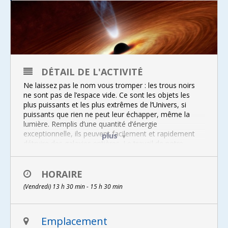
DÉTAIL DE L'ACTIVITÉ
Ne laissez pas le nom vous tromper : les trous noirs
ne sont pas de l’espace vide. Ce sont les objets les
plus puissants et les plus extrêmes de l’Univers, si
puissants que rien ne peut leur échapper, même la
lumière. Remplis d’une quantité d’énergie
exceptionnelle, ils peuvent facilement et rapidement
plus
détruire des galaxies entières. Le travail de notre
conférencière se concentre sur les trous noirs les plus
massifs de l’Univers, les titans parmi les géants,
monstres qui sont les objets les plus puissants de
HORAIRE
l’Univers et sont tout sauf silencieux. Cette conférence
(Vendredi) 13 h 30 min - 15 h 30 min
présente les découvertes les plus récentes sur ces
objets, montrant à quel point l’Univers peut être
extrême, mais aussi mystérieux.
Emplacement
Options d’achat >