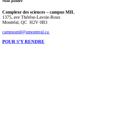
Nous joindre
Complexe des sciences – campus MIL
1375, ave Thérèse-Lavoie-Roux
Montréal, QC H2V 0B3
campusmil@umontreal.ca
POUR S’Y RENDRE
Montréalaise par ses racines, internationale par vocation, l’Université de
Montréal compte parmi les grandes universités de recherche dans le monde.