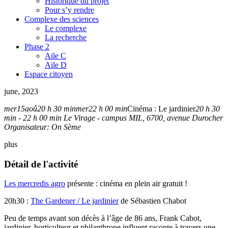
Historique du projet
Pour s’y rendre
Complexe des sciences
Le complexe
La recherche
Phase 2
Aile C
Aile D
Espace citoyen
june, 2023
mer
15
aoû
20 h 30 min
mer
22 h 00 min
Cinéma : Le jardinier
20 h 30
min - 22 h 00 min
Le Virage - campus MIL
, 6700, avenue Durocher
Organisateur:
On Sème
plus
Détail de l'activité
Les mercredis agro
présente : cinéma en plein air gratuit !
20h30 :
The Gardener / Le jardinier
de Sébastien Chabot
Peu de temps avant son décès à l’âge de 86 ans, Frank Cabot,
jardinier, horticulteur et philanthrope influent raconte à travers une