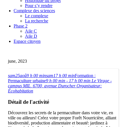
Historique du projet
Pour s’y rendre
Complexe des sciences
Le complexe
La recherche
Phase 2
Aile C
Aile D
Espace citoyen
june, 2023
sam
25
aoû
9 h 00 min
sam
17 h 00 min
Formation :
Permaculture urbaine
9 h 00 min - 17 h 00 min
Le Virage -
campus MIL
, 6700, avenue Durocher
Organisateur:
Écohabitation
Détail de l'activité
Découvrez les secrets de la permaculture dans votre vie, en
ville ou ailleurs! Créez votre propre Forêt Nourricière, alliant
biodiversité, production alimentaire et beauté: jardinez à