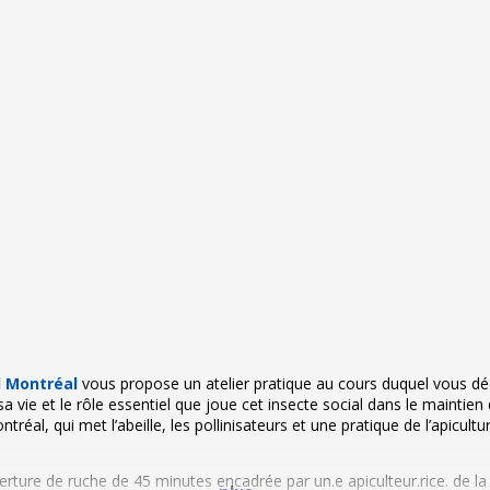
l Montréal
vous propose un atelier pratique au cours duquel vous dé
e sa vie et le rôle essentiel que joue cet insecte social dans le maintien
réal, qui met l’abeille, les pollinisateurs et une pratique de l’apicul
ture de ruche de 45 minutes encadrée par un.e apiculteur.rice. de la