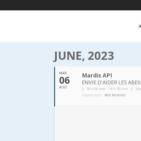
JUNE, 2023
MAR
Mardis API
06
ENVIE D'AIDER LES ABE
AOÛ
18 h 00 min - 19 h 30 min
Sit
Organisateur:
Miel Montréal