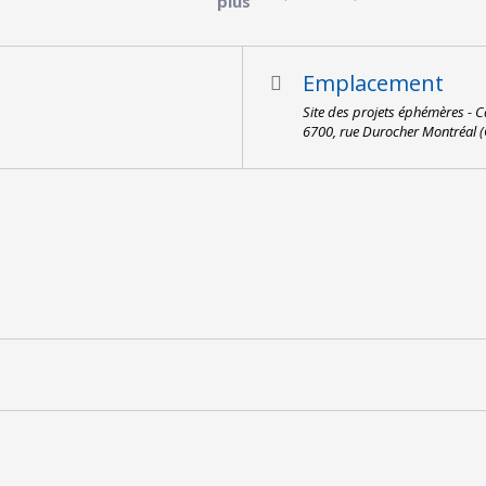
plus
$ (+tx) — régulier : 15$ (+tx)
Emplacement
Site des projets éphémères -
6700, rue Durocher Montréal 