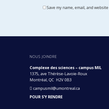
Save my name, email, and website 
NOUS JOINDRE
Complexe des sciences – campus MIL
1375, ave Thérèse-Lavoie-Roux
Montréal, QC H2V 0B3
campusmil@umontreal.ca
POUR S’Y RENDRE