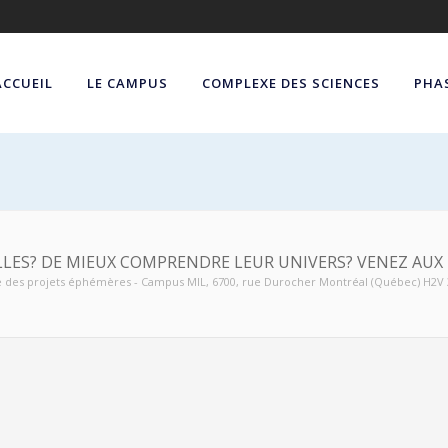
ACCUEIL
LE CAMPUS
COMPLEXE DES SCIENCES
PHAS
ILLES? DE MIEUX COMPRENDRE LEUR UNIVERS? VENEZ AUX 
e des projets éphémères - Campus MIL
, 6700, rue Durocher Montréal (Québec) H2V