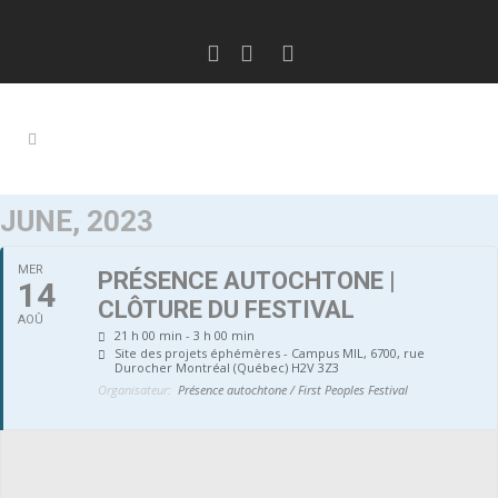
JUNE, 2023
MER
PRÉSENCE AUTOCHTONE |
14
CLÔTURE DU FESTIVAL
AOÛ
21 h 00 min - 3 h 00 min
Site des projets éphémères - Campus MIL
, 6700, rue
Durocher Montréal (Québec) H2V 3Z3
Organisateur:
Présence autochtone / First Peoples Festival