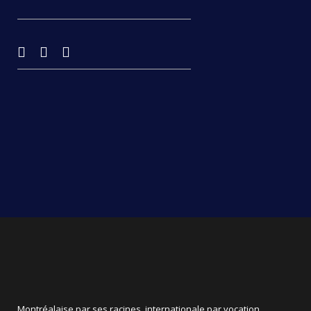
Montréalaise par ses racines, internationale par vocation,