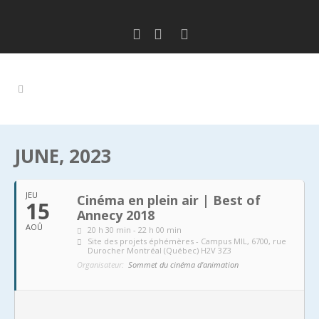
JUNE, 2023
JEU
Cinéma en plein air | Best of
15
Annecy 2018
AOÛ
20 h 30 min - 22 h 00 min
Site des projets éphémères - Campus MIL
, 6700, rue
Durocher Montréal (Québec) H2V 3Z3
Organisateur:
Sommet du cinéma d'animation