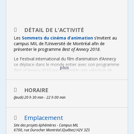
DÉTAIL DE L'ACTIVITÉ
Les
Sommets du cinéma d’animation
s’invitent au
campus MIL de l’Université de Montréal afin de
présenter le programme
Best of Annecy 2018
.
Le Festival international du film d’animation d’Annecy
se déplace dans le monde entier avec son programme
plus
Best of Annecy 2018
qui rassemble une sélection de
courts métrages issus de la dernière édition et d’un
générique réalisé par les étudiants des Gobelins, l’école
de l’image. Ce programme épatant dresse une carte de
HORAIRE
l’actualité mondiale du court métrage d’animation à
(Jeudi) 20 h 30 min - 22 h 00 min
travers ses grandes réussites, ses œuvres fortes et
ses audaces.
9 courts métrages d’animation – 2018 – 71 min.
Emplacement
Entrée libre
Site des projets éphémères - Campus MIL
6700, rue Durocher Montréal (Québec) H2V 3Z3