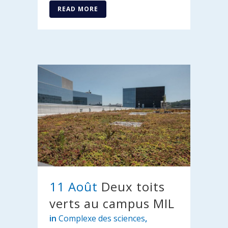
READ MORE
11 Août
Deux toits
verts au campus MIL
in
Complexe des sciences
,